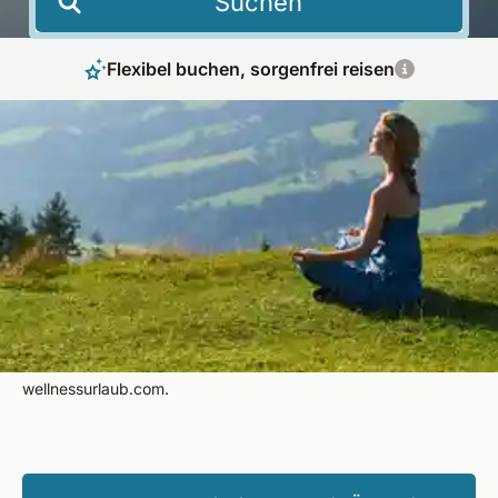
Suchen
Flexibel buchen, sorgenfrei reisen
Meditation Retreat in Österreich – Achtsamkeit
in alpiner Stille erleben
Finden Sie Ruhe, Klarheit und neue Energie in ausgewählten
Rückzugsorten. Ein Meditationsurlaub in Österreich verbindet
alpine Natur, Achtsamkeit und Erholung. Entdecken Sie
passende Programme für Anfänger und Fortgeschrittene – mit
geprüfter Qualität und persönlicher Beratung bei
wellnessurlaub.com.