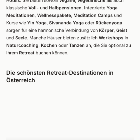
Hotels
. Sie bieten sowohl
vegane
,
vegetarische
als auch
klassische
Voll-
und
Halbpensionen
. Integrierte
Yoga
Meditationen
,
Wellnesspakete
,
Meditation Camps
und
Kurse wie
Yin Yoga
,
Sivananda Yoga
oder
Rückenyoga
sorgen für eine harmonische Verbindung von
Körper
,
Geist
und
Seele
. Manche Häuser bieten zusätzlich
Workshops
in
Naturcoaching
,
Kochen
oder
Tanzen
an, die Sie optional zu
Ihrem
Retreat
buchen können.
Die schönsten Retreat-Destinationen in
Österreich