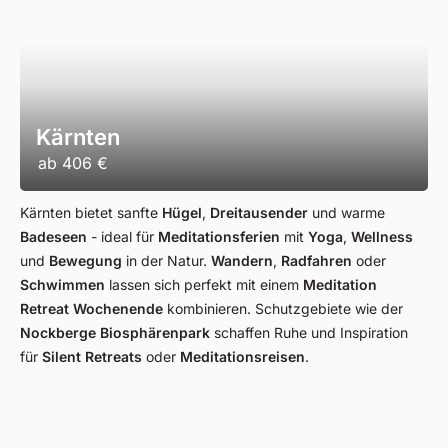
Kärnten
ab
406 €
Kärnten bietet sanfte
Hügel
,
Dreitausender
und warme
Badeseen
- ideal für
Meditationsferien
mit
Yoga
,
Wellness
und
Bewegung
in der Natur.
Wandern
,
Radfahren
oder
Schwimmen
lassen sich perfekt mit einem
Meditation
Retreat Wochenende
kombinieren. Schutzgebiete wie der
Nockberge Biosphärenpark
schaffen Ruhe und Inspiration
für
Silent Retreats
oder
Meditationsreisen
.