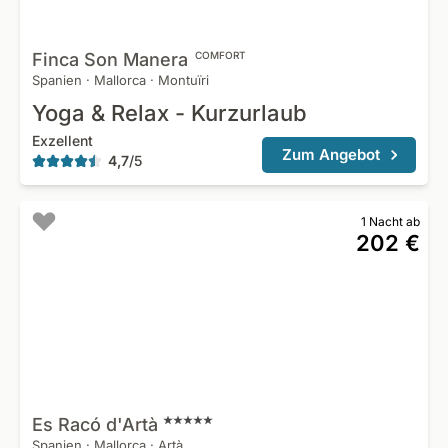
Finca Son
Manera
COMFORT
Spanien
·
Mallorca
·
Montuïri
Yoga & Relax - Kurzurlaub
Exzellent
Zum Angebot
4,7
/
5
1 Nacht ab
202 €
Es Racó
d'Artà
Spanien
·
Mallorca
·
Artà