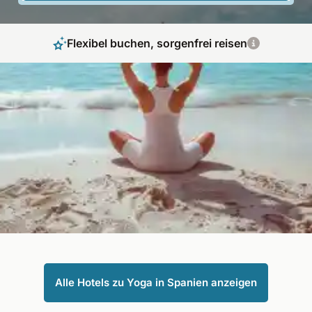
Flexibel buchen, sorgenfrei reisen
Yoga in Spanien: Entspannung unter südlicher
Sonne
Erleben Sie Yoga in Spanien – zwischen Meer, Bergen und
mediterraner Gelassenheit. Finden Sie innere Ruhe an
traumhaften Orten. Jetzt exklusive Retreats entdecken und
mit wellnessurlaub.com individuell und sorglos buchen!
Alle Hotels zu Yoga in Spanien anzeigen