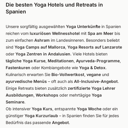
Die besten Yoga Hotels und Retreats in
Spanien
Unsere sorgfältig ausgewählten
Yoga Unterkünfte
in Spanien
reichen vom
luxuriösen Wellnesshotel
mit
Spa am Meer
bis
zum einfachen
Ashram
im Landesinneren. Besonders beliebt
sind
Yoga Camps auf Mallorca
,
Yoga Resorts auf Lanzarote
oder
Yoga Zentren in Andalusien
. Viele Hotels bieten
tägliche Yoga Kurse
,
Meditationen
,
Ayurveda-Programme
,
Fastenkuren
oder Kombiangebote wie
Yoga & Detox
.
Kulinarisch erwarten Sie
Bio-Vollwertkost
,
vegane
und
ayurvedische Menüs
– oft auch als
All-Inclusive-Angebot
.
Einige Retreats bieten zusätzlich
zertifizierte Yoga Lehrer
Ausbildungen
,
Workshops
oder mehrtägige
Yoga
Seminare
.
Ob intensiver
Yoga Kurs
, entspannte
Yoga Woche
oder ein
günstiger
Yoga Kurzurlaub
– in Spanien finden Sie für jedes
Bedürfnis das passende
Angebot
.