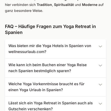
hier verbinden sich
Tradition
,
Spiritualität
und
Moderne
auf
ganz besondere Weise.
FAQ – Häufige Fragen zum Yoga Retreat in
Spanien
Was bieten mir die Yoga Hotels in Spanien von
wellnessurlaub.com?
Unsere spanischen Yoga Hotels verbinden wohltuende
Wie kann ich beim Buchen einer Yoga Reise
Yogapraxis mit mediterranem Flair. Ob Hatha, Kundalini
nach Spanien bestmöglich sparen?
oder Vinyasa Yoga – Sie üben mit erfahrenen Lehrern, oft
direkt am Meer oder in der Natur. Viele Hotels befinden
Planen Sie frühzeitig oder nutzen Sie unsere attraktiven
Welche Yoga Vorkenntnisse braucht es für
sich in traumhaften Regionen wie Andalusien, die durch
Last Minute Angebote. Besonders in der Nebensaison
einen Yoga Urlaub in Spanien?
ihre Ruhe und klare Luft den Geist besonders klären.
profitieren Sie von günstigen Preisen bei gleichzeitig
Ergänzt wird das Programm durch regionale Küche,
angenehmem Klima und können so Ihren Yogaurlaub
Keine Sorge – unsere Retreats sind sowohl für Anfänger
komfortable Zimmer, Pool- und Spa-Bereiche sowie viel
Lässt sich ein Yoga Retreat in Spanien auch als
entspannt und günstig genießen.
als auch für Fortgeschrittene geeignet. In kleinen Gruppen
Freizeit für spannende Ausflüge.
Gutschein verschenken?