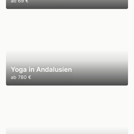
ab
69 €
Yoga in Andalusien
ab
780 €