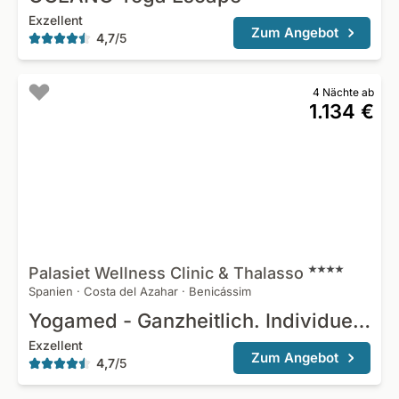
Exzellent
Zum Angebot
4,7
/
5
4 Nächte ab
1.134 €
Palasiet Wellness Clinic &
Thalasso
Spanien
·
Costa del Azahar
·
Benicássim
Yogamed - Ganzheitlich. Individuell. Heilsam.
Exzellent
Zum Angebot
4,7
/
5