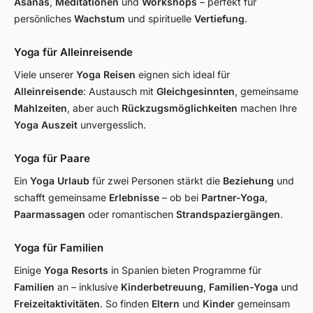
Asanas
,
Meditationen
und
Workshops
– perfekt für
persönliches
Wachstum
und spirituelle
Vertiefung
.
Yoga für Alleinreisende
Viele unserer
Yoga Reisen
eignen sich ideal für
Alleinreisende
: Austausch mit
Gleichgesinnten
, gemeinsame
Mahlzeiten
, aber auch
Rückzugsmöglichkeiten
machen Ihre
Yoga Auszeit
unvergesslich.
Yoga für Paare
Ein
Yoga Urlaub
für zwei Personen stärkt die
Beziehung
und
schafft gemeinsame
Erlebnisse
– ob bei
Partner-Yoga
,
Paarmassagen
oder romantischen
Strandspaziergängen
.
Yoga für Familien
Einige
Yoga Resorts
in Spanien bieten Programme für
Familien
an – inklusive
Kinderbetreuung
,
Familien-Yoga
und
Freizeitaktivitäten
. So finden
Eltern
und
Kinder
gemeinsam