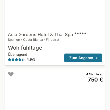
Asia Gardens Hotel & Thai
Spa
Spanien
·
Costa Blanca
·
Finestrat
Wohlfühltage
Überragend
Zum Angebot
4,9
/
5
4 Nächte ab
750 €