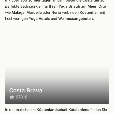
Mit über
300 Sonnentagen
im Jahr bietet die
Costa del Sol
perfekte Bedingungen für Ihren
Yoga Urlaub am Meer
. Orte
wie
Málaga
,
Marbella
oder
Nerja
verbinden
Küstenflair
mit
hochwertigen
Yoga Hotels
und
Wellnessangeboten
.
Costa Brava
ab
970 €
In der malerischen
Küstenlandschaft Kataloniens
finden Sie