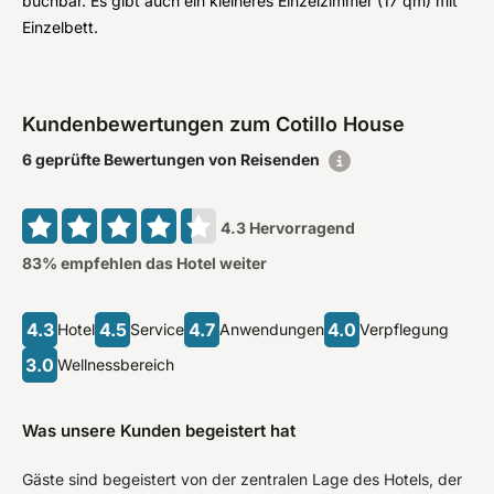
buchbar. Es gibt auch ein kleineres Einzelzimmer (17 qm) mit
Einzelbett.
Kundenbewertungen zum Cotillo House
6 geprüfte Bewertungen von Reisenden
4.3
Hervorragend
83
% empfehlen das Hotel weiter
4.3
4.5
4.7
4.0
Hotel
Service
Anwendungen
Verpflegung
3.0
Wellnessbereich
Was unsere Kunden begeistert hat
Gäste sind begeistert von der zentralen Lage des Hotels, der