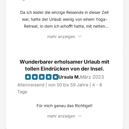
Da ich leider die einzige Reisende in dieser Zeit
war, hatte der Urlaub wenig von einem Yoga-
Retreat, in dem ich erhofft hatte, mit netten
gleichgesinnten eine interessante Zeit zu
mehr anzeigen
verbringen. Aber Kati hat es tatsächlich
geschafft, mir einen schönen Urlaub zu
bescheren. Ihre Tipps und Betreuung waren
einfach perfekt. Die beiden Wanderungen mit
Wunderbarer erholsamer Urlaub mit
Andreas waren die Highlights der Reise und die
tollen Eindrücken von der Insel.
Yoga-Sessions sehr abwechslungsreich. Das
Ursula M.
März 2023
Hotel selbst ist sehr einfach, liegt aber sehr
Alleinreisend | von 50 bis 59 Jahre | 4 - 8
zentral. Die Altstadt und der Strand sind um die
Tage
Ecke, so dass man gar nicht viel Zeit im Hotel
selbst verbringt.
Für mich genau das Richtige!!
mehr anzeigen