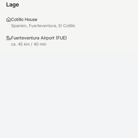
Englisch, was ich nicht schlimm fand, es sollte
Lage
aber im Vorfeld drauf hingewiesen werden. Das
Hotel war sehr hübsch, leider wird die
Cotillo House
Dachterrasse etwas vernachlässigt und auch die
Spanien, Fuerteventura, El Cotillo
Bar auf der Terrasse hatte nicht geöffnet.
Fuerteventura Airport
(
FUE
)
Frühstück ist im Hotel möglich; ich habe aber
ca. 45 km / 40 min
lieber die süßen Cafés im Ort für mein Frühstück
genutzt (empfehlenswert: El Goloso und der
Smoothie spot). Die Zimmer sind in Ordnung und
sauber.