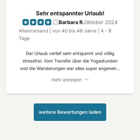
Sehr entspannter Urlaub!
Barbara R.
Oktober 2024
Alleinreisend | von 40 bis 49 Jahre | 4 - 8
Tage
Der Urlaub verlief sehr entspannt und völlig
stressfrei. Vom Transfer über die Yogastunden
und die Wanderungen war alles super angenehm
organisiert. Besonderer Dank geht an Kathrin
mehr anzeigen
(Kati), die vor Ort alles regelt und einem die
ganze Zeit per WhatsApp zur Verfügung steht.
Die Yogastunden finden in einem Studio ca. 5
Gehminuten vom Hotel entfernt statt. Achtung:
weitere Bewertungen laden
die Stunden finden nicht durch Kati statt (so hatte
ich es in der Beschreibung verstanden) und der
Unterricht findet je nach Gruppe auf Englisch
statt! Bei mir war die komplette Woche auf