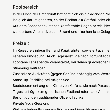
Poolbereich
In der Nähe der Unterkunft befindet sich ein einladender Po
lediglich darum gebeten, an der Poolbar ein Getränk oder ei
Auf dem Sonnendeck stehen komfortable Liegen bereit, id
wunderbare Alternative zum Strand und eine herrliche Geleg
Freizeit
Im Reisepreis inbegriffen sind Kajakfahrten sowie entspan
näheren Umgebung. Auch Tagesausflüge nach Korfu-Stadt sin
spontane Tanzabende veranstaltet, bei denen griechischer T
Stimmung beitragen.
Zusätzliche Aktivitäten (gegen Gebühr, abhängig vom Wette
Stand-up-Paddling bei ruhiger See
Bootstouren entlang der Küste von Korfu sowie nach Paxos 
Tagesausflüge zum griechischen Festland oder nach Albani
Besichtigungen traditioneller Olivenölfabriken
Private Yoga-Sessions
Wellnessbehandlungen wie Körper- und Gesichtsmassagen,