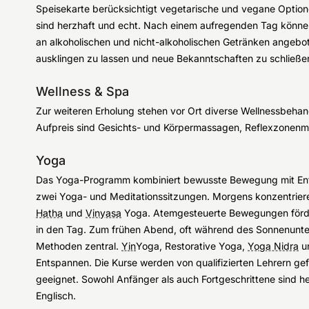
Speisekarte berücksichtigt vegetarische und vegane Optione
sind herzhaft und echt. Nach einem aufregenden Tag könne
an alkoholischen und nicht-alkoholischen Getränken angebo
ausklingen zu lassen und neue Bekanntschaften zu schließe
Wellness & Spa
Zur weiteren Erholung stehen vor Ort diverse Wellnessbeha
Aufpreis sind Gesichts- und Körpermassagen, Reflexzonen
Yoga
Das Yoga-Programm kombiniert bewusste Bewegung mit E
zwei Yoga- und Meditationssitzungen. Morgens konzentriere
Hatha
und
Vinyasa
Yoga. Atemgesteuerte Bewegungen förder
in den Tag. Zum frühen Abend, oft während des Sonnenunte
Methoden zentral.
Yin
Yoga, Restorative Yoga,
Yoga Nidra
un
Entspannen. Die Kurse werden von qualifizierten Lehrern ge
geeignet. Sowohl Anfänger als auch Fortgeschrittene sind her
Englisch.