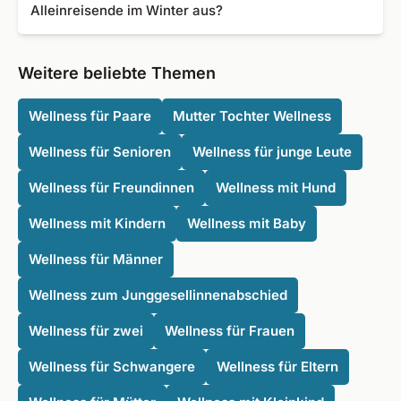
Alleinreisende im Winter aus?
während Ihres Wellnessurlaubs!
Wellnessurlaub kann gerade im Winter eine tolle
Möglichkeit sein, die Energiereserven aufzufüllen.
Weitere beliebte Themen
Besuchen Sie die lauschigen Kurorte und genießen Sie
touristenfreie Strände an der Nordsee oder die malerische
Wellness für Paare
Mutter Tochter Wellness
Schneelandschaft im Schwarzwald. Vielerorts befinden
Wellness für Senioren
Wellness für junge Leute
sich kuschelige Weihnachtsmärkte mit Kunsthandwerk
und regionalen Köstlichkeiten und auch um Silvester
Wellness für Freundinnen
Wellness mit Hund
herum gibt es viele erholsame Angebote!
Wellness mit Kindern
Wellness mit Baby
Wellness für Männer
Wellness zum Junggesellinnenabschied
Wellness für zwei
Wellness für Frauen
Wellness für Schwangere
Wellness für Eltern