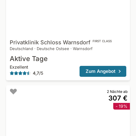
Privatklinik Schloss
Warnsdorf
FIRST CLASS
Deutschland
·
Deutsche Ostsee
·
Warnsdorf
Aktive Tage
Exzellent
Zum Angebot
4,7
/
5
2 Nächte ab
307 €
- 19%