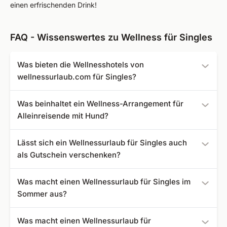
einen erfrischenden Drink!
FAQ - Wissenswertes zu Wellness für Singles
Was bieten die Wellnesshotels von
wellnessurlaub.com für Singles?
Entspannende Tage und ein Service, der keine Wünsche
Was beinhaltet ein Wellness-Arrangement für
offenlässt, sind in den Wellnesshotels garantiert! So
Alleinreisende mit Hund?
können Sie sich ganz auf die Auszeit für sich allein
konzentrieren.
Buchen Sie eines unserer hundefreundlichen Hotels und
Lässt sich ein Wellnessurlaub für Singles auch
nehmen Sie Ihren besten Freund einfach mit in den
als Gutschein verschenken?
Wellnessurlaub – hier werden Sie beide bestens versorgt.
Ihr Vierbeiner kann sich außerdem in den wunderschönen
Ja, stöbern Sie einfach auf unserer Webseite nach einem
Was macht einen Wellnessurlaub für Singles im
Naturgegenden richtig austoben und ebenfalls neue
geeigneten Angebot und verschenken Sie eine herrliche
Sommer aus?
Kräfte tanken.
Auszeit!
Genießen Sie im Sommer vor allem die idyllische
Was macht einen Wellnessurlaub für
Naturlandschaft und die spannenden Outdoor-Erlebnisse