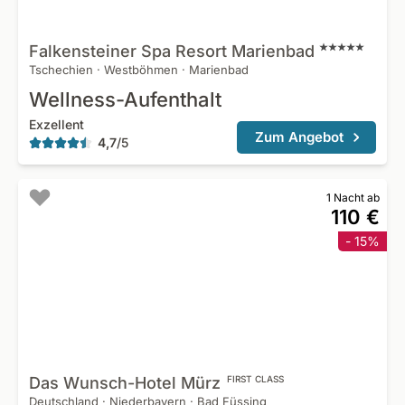
Falkensteiner Spa Resort
Marienbad
Tschechien
·
Westböhmen
·
Marienbad
Wellness-Aufenthalt
Exzellent
Zum Angebot
4,7
/
5
1 Nacht ab
110 €
- 15%
Das Wunsch-Hotel
Mürz
FIRST CLASS
Deutschland
·
Niederbayern
·
Bad Füssing