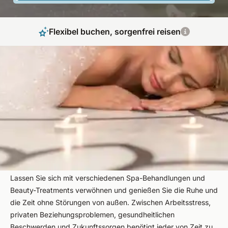
Flexibel buchen, sorgenfrei reisen
Wellness für sich ganz allein in einem
erholsamen Spa Hotel erleben
Einfach mal wieder richtig entspannen und zu sich selbst
finden – Wellness für Singles ist die ideale Auszeit für jeden,
der ein wenig Kraft tanken muss. Wenn Sie die Seele baumeln
lassen möchten und dem Körper Erholung bieten wollen, sind
Sie in einem unserer Wellnesshotels für Singles genau richtig.
Lassen Sie sich mit verschiedenen Spa-Behandlungen und
Beauty-Treatments verwöhnen und genießen Sie die Ruhe und
die Zeit ohne Störungen von außen. Zwischen Arbeitsstress,
privaten Beziehungsproblemen, gesundheitlichen
Beschwerden und Zukunftssorgen benötigt jeder von Zeit zu