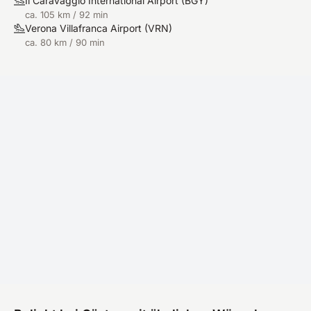
Il Caravaggio International Airport
(
BGY
)
nicht das Beste Haus am See und wir werden
ca. 105 km / 92 min
Verona Villafranca Airport
bestimmt nächstes Jahr wiederkommen, denn
(
VRN
)
ca. 80 km / 90 min
unser Motto lautet: Einmal Lefay immer Lefay.