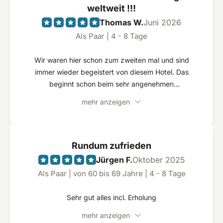
weltweit !!!
Thomas W.
Juni 2026
Als Paar | 4 - 8 Tage
Wir waren hier schon zum zweiten mal und sind
immer wieder begeistert von diesem Hotel. Das
beginnt schon beim sehr angenehmen
freundlichen Check in und Endet bei Vorfahren
mehr anzeigen
des Wagens beim Check out. Hier stimmt einfach
alles. Die Suiten sind sehr edel und extrem
komfortabel wie geschmackvoll eingerichtet. Hier
fehlt es wirklich an nichts. Seifen, Lotionen für die
Rundum zufrieden
Haut, Wasser for free und der perfekte tägliche
Jürgen F.
Oktober 2025
Zimmerservice sucht seines Gleichen. Einen
Als Paar | von 60 bis 69 Jahre | 4 - 8 Tage
bonderen Schritt nach vorne was eh schon
schwer war bei dieser top Qualität hat die Küche
Sehr gut alles incl. Erholung
gemacht. Ein wie das andere Essen ist hier auf
Sterne Niveau und auch das Frühstück ist eine
mehr anzeigen