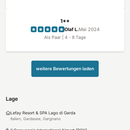
glatte Note 1. Hier gibts es nichts aber auch
garnichts zu mäkeln. Das Servicepersonal war
total nett und zuvorkommend. Da ich selbst aus
1**
der Gastro komme behandle ich das personal als
Olaf L.
Mai 2024
wäre es mein Eigenes und diese liebevolle Art die
Als Paar | 4 - 8 Tage
man gibt bekommt man hier zu 100% zurück.
Auch die Poollandschaft und der dortige Service
sind echt top. Alle Stunde werden mit Minze
duftende Erfrischungstücher am Pool gereicht
und die Speisen und Getränke am Pool sind echt
weitere Bewertungen laden
top präsentiert und lecker. Klar, das alles hat
seinen Preis der aber meiner Meinung nach
absolut gerechtfertigt ist und wir gerne bezahlen
weil wir wissen was man dafür bekommt.
Lage
Allgemein ist das Haus in einem Top Zustand und
für uns immer wieder eine Augenweide. Alleine
Lefay Resort & SPA Lago di Garda
die Anfahrt zu Reception ist mit dem Blick auf den
Italien, Gardasee, Gargnano
Gardasee unvergleichlich. Alles in allem halten wir
persönlich das Lefay für eines der besten wenn