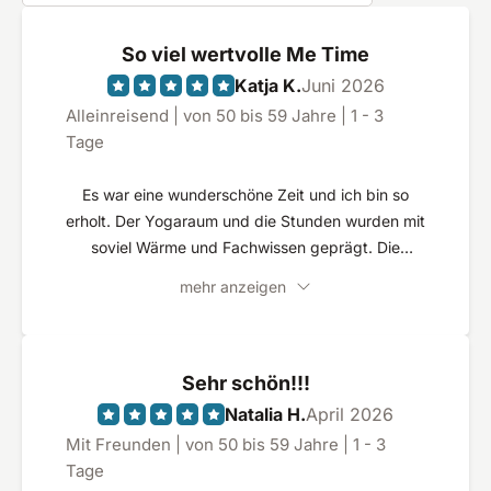
So viel wertvolle Me Time
Katja K.
Juni 2026
Alleinreisend | von 50 bis 59 Jahre | 1 - 3
Tage
Es war eine wunderschöne Zeit und ich bin so
erholt. Der Yogaraum und die Stunden wurden mit
soviel Wärme und Fachwissen geprägt. Die
MitarbeiterInnen im Hotel waren kompetent und
mehr anzeigen
freundlich. Der Garten , die Sauna , das Zimmer
mit den tollen Kopfkissen führten alle zu einer
fabelhaften Entspannung.
Sehr schön!!!
Natalia H.
April 2026
Mit Freunden | von 50 bis 59 Jahre | 1 - 3
Tage